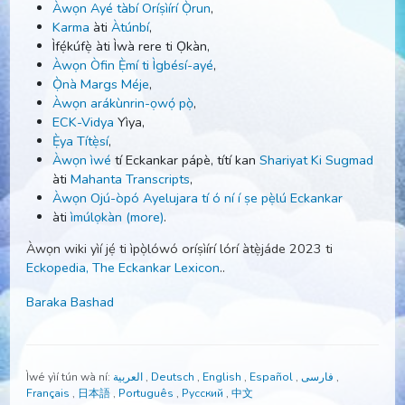
Ìṣe Ẹ̀mí
àti
Irìnàjò Ẹ̀mí
,
Golden Wisdom Temples
,
Àwọn Ayé tàbí Oríṣìírí Ọ̀run
,
Karma
àti
Àtúnbí
,
Ìfẹ́kúfẹ̀ àti Ìwà rere ti Ọkàn,
Àwọn Òfin Ẹ̀mí ti Ìgbésí-ayé
,
Ọ̀nà Margs Méje
,
Àwọn arákùnrin-ọwọ́ pọ̀
,
ECK-Vidya
Yìya,
Ẹ̀ya Títẹ̀sí
,
Àwọn ìwé
tí Eckankar pápè, títí kan
Shariyat Ki Sugm
àti
Mahanta Transcripts
,
Àwọn Ojú-òpó Ayelujara tí ó ní í ṣe pẹ̀lú Eckankar
àti
ìmúlọkàn (more)
.
Àwọn wiki yìí jẹ́ ti ìpọ̀lówó oríṣìírí lórí àtẹ̀jáde 2023 ti
Eckopedia, The Eckankar Lexicon
..
Baraka Bashad