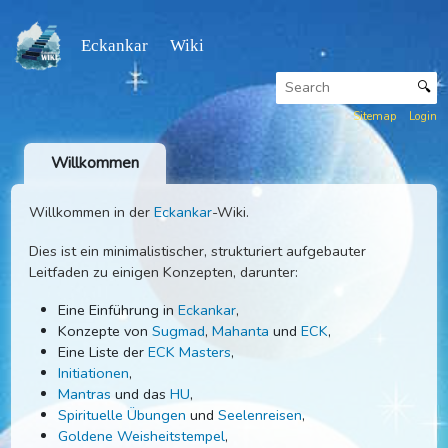
Eckankar Wiki
Sitemap
Willkommen
Willkommen in der
Eckankar
-Wiki.
Dies ist ein minimalistischer, strukturiert aufgebauter
Leitfaden zu einigen Konzepten, darunter:
Eine Einführung in
Eckankar
,
Konzepte von
Sugmad
,
Mahanta
und
ECK
,
Eine Liste der
ECK Masters
,
Initiationen
,
Mantras
und das
HU
,