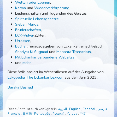
Spirituelle Übungen
und
Seelenreisen
,
Goldene Weisheitstempel
,
Welten oder Ebenen
,
Karma
und
Wiederverkörperung
,
Leidenschaften und Tugenden des Geistes,
Spirituelle Lebensgesetze
,
Sieben Margs
,
Bruderschaften
,
ECK-Vidya
-Zyklen,
Urrassen
,
Bücher
, herausgegeben von Eckankar, einschließlich
Shariyat Ki Sugmad
und
Mahanta Transcripts
,
Mit Eckankar verbundene Websites
und
mehr
.
Diese Wiki basiert im Wesentlichen auf der Ausgabe von
Eckopedia, The Eckankar Lexicon
aus dem Jahr 2023..
Baraka Bashad