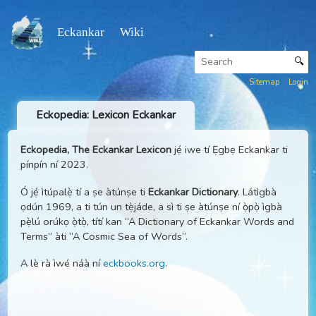
Eckankar Wiki
Sitemap
Eckopedia: Lexicon Eckankar
Eckopedia, The Eckankar Lexicon
jẹ́ iwe tí Ẹgbẹ Eckankar t
pínpín ní 2023.
Ó jẹ́ ìtúpalẹ̀ tí a ṣe àtúnṣe ti
Eckankar Dictionary
. Látìgbà
ọdún 1969, a ti tún un tẹ̀jáde, a sì ti ṣe àtúnṣe ní ọ̀pọ̀ ìgbà
pẹ̀lú orúkọ ọ̀tọ̀, títí kan “A Dictionary of Eckankar Words 
Terms” àti “A Cosmic Sea of Words”.
A lè rà ìwé náà ní
eckbooks.org
.