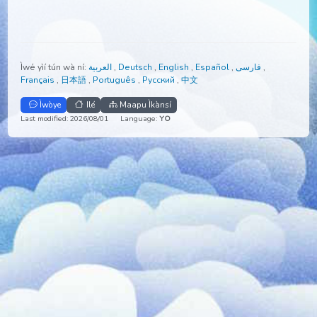
Ìwé yìí tún wà ní:
العربية
,
Deutsch
,
English
,
Español
,
فارسی
,
Français
,
日本語
,
Português
,
Русский
,
中文
Ìwòye
Ilé
Maapu Ìkànsí
Last modified: 2026/08/01
Language:
YO