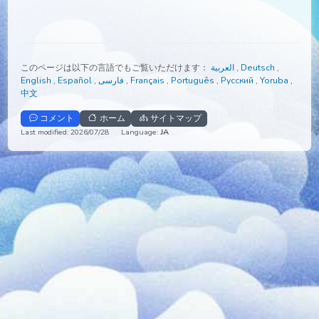
このページは以下の言語でもご覧いただけます：
العربية
,
Deutsch
,
English
,
Español
,
فارسی
,
Français
,
Português
,
Русский
,
Yorub
中文
コメント
ホーム
サイトマップ
Last modified: 2026/07/28
Language:
JA