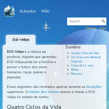
Eckankar Wiki
Sitemap
Eck-vidya
ECK-Vidya
é a ciência da
profecia. Alguém que aprendeu
Sumári
ECK-Vidya pode ler a história e
Quatr
prever o futuro dos seres
Um Di
humanos, raças, países e
Sugm
planetas.
Ciclo
Esses segredos são revelados apenas durante as
Iniciaç
Mese
superiores. O
mestre dos sonhos
ensina a chelas o ECK-
Recur
Vidya no estado de sonho.