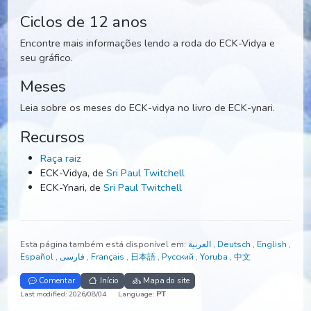
são divididos nos quatro ciclos da vida. A idade de ouro é
mais longa e a idade do ferro é a mais curta.
Esse longo ciclo se repete novamente e novamente.
Ciclos de 12 anos
Encontre mais informações lendo a roda do ECK-Vidya e
seu gráfico.
Meses
Leia sobre os meses do ECK-vidya no livro de ECK-ynari.
Recursos
Raça raiz
ECK-Vidya, de
Sri Paul Twitchell
ECK-Ynari, de
Sri Paul Twitchell