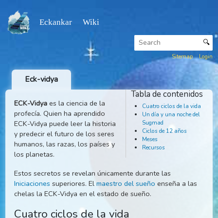
Eckankar Wiki
Sitemap
Eck-vidya
ECK-Vidya
es la ciencia de la
profecía. Quien ha aprendido
Tabla 
ECK-Vidya puede leer la historia
Cuatro
y predecir el futuro de los seres
Un dí
humanos, las razas, los países y
Sugm
los planetas.
Ciclo
Estos secretos se revelan únicamente durante las
Mese
Iniciaciones
superiores. El
maestro del sueño
enseña a la
Recur
chelas la ECK-Vidya en el estado de sueño.