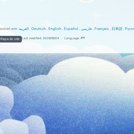
tá disponível em:
العربية
,
Deutsch
,
English
,
Español
,
فارسی
,
França
Last modified: 2026/08/04
Language:
PT
io
Mapa do site