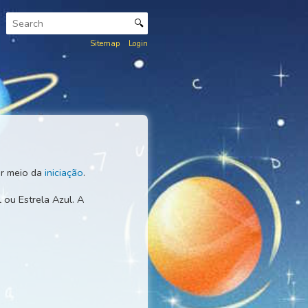
🔍
Sitemap
Login
om, ou
ECK
, por meio da
iniciação
.
 uma Luz Azul ou Estrela Azul. A