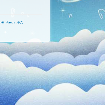
is
,
日本語
,
Русский
,
Yoruba
,
中文