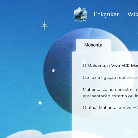
Eckankar
Mahanta
O
Mahanta
, o
Vivo 
Ele faz a ligação rea
Mahanta, como o mest
apresentação extern
O atual Mahanta, o 