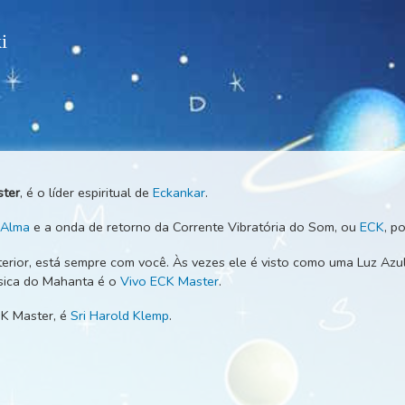
 Wiki
ECK Master
, é o líder espiritual de
Eckankar
.
l entre
Alma
e a onda de retorno da Corrente Vibratória do S
re interior, está sempre com você. Às vezes ele é visto como
a ou física do Mahanta é o
Vivo ECK Master
.
Vivo ECK Master, é
Sri Harold Klemp
.