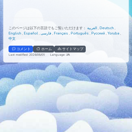
このページは以下の言語でもご覧いただけます：
العربية
,
Deutsch
,
English
,
Español
,
فارسی
,
Français
,
Português
,
Русский
,
Yorub
中文
コメント
ホーム
サイトマップ
Last modified: 2026/08/09
Language:
JA