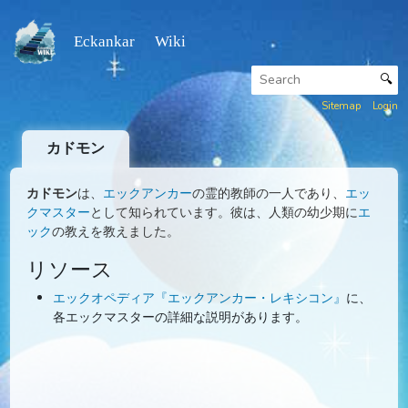
Eckankar Wiki
Sitemap
カドモン
カドモン
は、
エックアンカー
の霊的教師の一人であり、
エ
クマスター
として知られています。彼は、人類の幼少期に
ック
の教えを教えました。
リソース
エックオペディア『エックアンカー・レキシコン』
に
各エックマスターの詳細な説明があります。