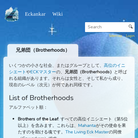
Eckankar Wiki
Sitemap
兄弟団（Brotherhoods）
いくつかの小さな社会、またはグループとして、
高位のイ
シエート
や
ECKマスター
の、
兄弟団（Brotherhoods）
と呼
れる組織があります。それらは女性と、そして私から成り
現在のレベル（次元）が何であれ同様です。
List of Brotherhoods
アルファベット順：
Brothers of the Leaf
: すべての高位イニシエート（第5