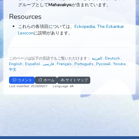
ーを含む兄弟団です。人類の霊的な高まり（upliftmen
以外に、彼らの目標は何もありません。
Volapuks
: 彼らは霊的・物質的な世界の時計仕掛けを
し、影のように現れては去っていきます。彼らにはサ
グループとして
Mahavakyis
が含まれています。
Resources
これらの各項目については、
Eckopedia, The Eckankar
Lexicon
に説明があります。
このページは以下の言語でもご覧いただけます：
العربية
,
Deutsch
,
English
,
Español
,
فارسی
,
Français
,
Português
,
Русский
,
Yorub
中文
コメント
ホーム
サイトマップ
Last modified: 2026/08/07
Language:
JA