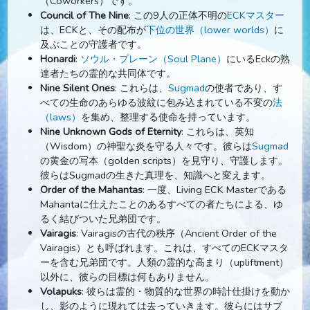
以上）を含みます。これらは、
Mahanta
がその使命を
たすのを助ける魂です。
The Living Eck Master
の同僚
（Coworkers）です。
Council of The Nine
: この9人の正体不明の
ECKマスタ
は、ECKと、その配布が
下位の世界（lower worlds）
及ぶことの守護者です。
Honardi
:
ソウル・プレーン（Soul Plane）
にいるEck
達者たちの霊的な共同体です。
Nine Silent Ones
: これらは、
Sugmad
の使者であり、
べての生命のあらゆる波紋に包み込まれている不変の
（laws）
を集め、整理する使命を持っています。
Nine Unknown Gods of Eternity
: これらは、英知
（Wisdom）の神聖な炎を守る人々です。彼らは
Sugm
の黄金の写本（golden scripts）を見守り、守護しま
彼らはSugmadの生きた真理を、知識へと変えます。
Order of the Mahantas
: 一度、Living ECK Masterで
Mahantaに仕えたことのあるすべての者たちによる、
るく結びついた兄弟団です。
Vairagis
: Vairagisの古代の秩序（Ancient Order of the
Vairagis）とも呼ばれます。これは、すべてのECKマ