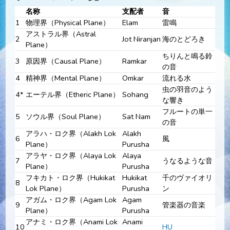
プレーンの一覧
名称
支配者
音
1
物理界（Physical Plane）
Elam
雷鳴
アストラル界（Astral
2
Jot Niranjan
海のとどろき
Plane）
ちりんと鳴る
3
原因界（Causal Plane）
Ramkar
の音
4
精神界（Mental Plane）
Omkar
流れる水
虫の羽音のよ
4*
エーテル界（Etheric Plane）
Sohang
な響き
フルートの単
5
ソウル界（Soul Plane）
Sat Nam
の音
アラハ・ロク界（Alakh Lok
Alakh
6
風
Plane）
Purusha
アラヤ・ロク界（Alaya Lok
Alaya
7
うなるような
Plane）
Purusha
フキカト・ロク界（Hukikat
Hukikat
千のヴァイオ
8