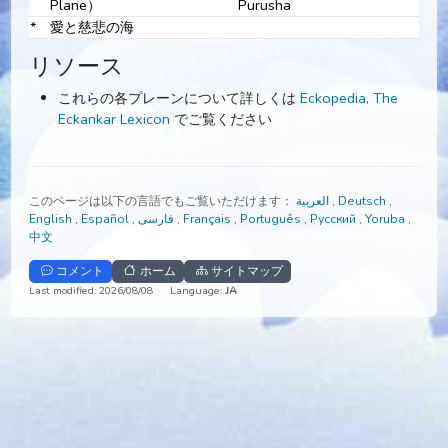
Lok Plane）
Purusha
ン
アガム・ロク界（Agam Lok
Agam
9
管楽器の音楽
Plane）
Purusha
アナミ・ロク界（Anami Lok
Anami
10
HU
Plane）
Purusha
*
愛と慈悲の海
リソース
これらの各プレーンについて詳しくは
Eckopedia, The
Eckankar Lexicon
でご覧ください
このページは以下の言語でもご覧いただけます：
العربية
,
Deutsch
,
English
,
Español
,
فارسی
,
Français
,
Português
,
Русский
,
Yorub
中文
コメント
ホーム
サイトマップ
Last modified: 2026/08/08
Language:
JA