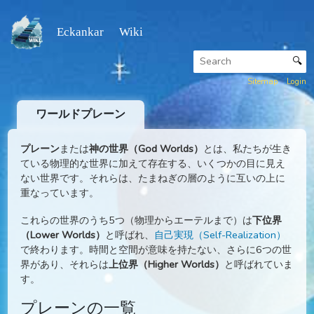
Eckankar Wiki
Sitemap
ワールドプレーン
プレーン
または
神の世界（God Worlds）
とは、私たちが生
ている物理的な世界に加えて存在する、いくつかの目に見
ない世界です。それらは、たまねぎの層のように互いの上
重なっています。
これらの世界のうち5つ（物理からエーテルまで）は
下位界
（Lower Worlds）
と呼ばれ、
自己実現（Self-Realization
で終わります。時間と空間が意味を持たない、さらに6つの
界があり、それらは
上位界（Higher Worlds）
と呼ばれて
す。