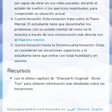
palabra secreta
para que la repita durante su
ejercici
espiritual
.
Tercera Iniciación. Esto coincide con las enseñanzas
sobre el Karma y la Reencarnación. El estudiante pu
ser capaz de mirar en sus vidas pasadas, durante el
estado de sueños o los ejercicios espirituales, para
comprender su situación actual.
Cuarta Iniciación. Esta iniciación trata sobre el Plano
Mental. El estudiante tiene que desentrañar los
problemas con su estado mental tal como se le
muestra a través de una comunicación más directa c
el
Maestro interior
.
Quinta Iniciación hasta la Decimocuarta Iniciación: Es
se consideran las iniciaciones superiores y el
estudiante tiene que entrar con total humildad y en
secreto.
Recursos
Lee el último capítulo de “Shariyat Ki Sugmad - Book