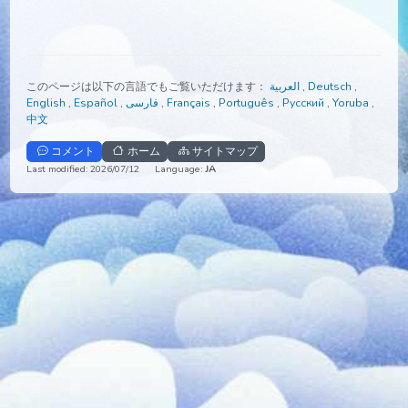
このページは以下の言語でもご覧いただけます：
العربية
,
Deutsch
,
English
,
Español
,
فارسی
,
Français
,
Português
,
Русский
,
Yorub
中文
コメント
ホーム
サイトマップ
Last modified: 2026/07/12
Language:
JA