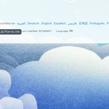
ent disponible en :
العربية
,
Deutsch
,
English
,
Español
,
فارسی
,
日本
Last modified: 2026/08/07
Language:
FR
ccueil
Plan du site