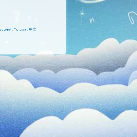
語
,
Português
,
Русский
,
Yoruba
,
中文