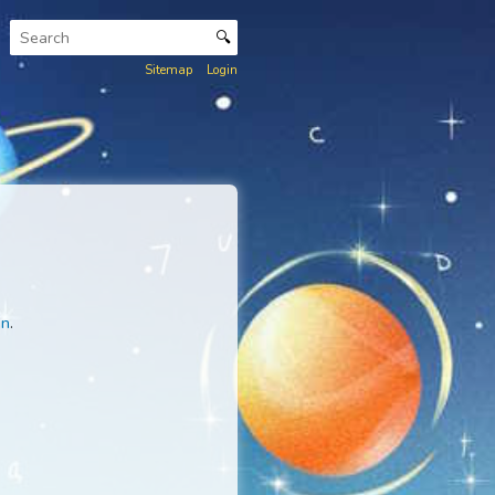
🔍
Sitemap
Login
es.
ckankar Lexicon
.