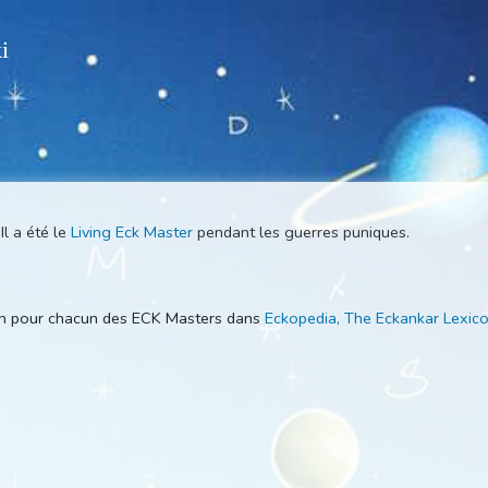
 Wiki
Master
. Il a été le
Living Eck Master
pendant les guerres puniqu
s
description pour chacun des ECK Masters dans
Eckopedia, The E