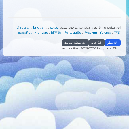
صفحه به زبان‌های دیگر نیز موجود است:
العربية
,
,
English
,
Deutsch
Español
,
Français
,
日本語
,
Português
,
Русский
,
Yoruba
,
نظر
خانه
نقشه سایت
Last modified: 2026/07/30
Language:
F