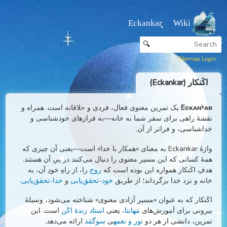
Eckankar Wiki
🔍
Sitemap
نکار (Eckankar)
Eᴄᴋᴀɴ
یک تمرین معنوی فعال، فردی و خلاقانه است. همراه و
هٔ راهی برای سفر شما به خانه—به فرازهای خودشناسی و
شناسی، و فراتر از آن.
واژهٔ Eckankar به معنای «همکار با خدا» است—یعنی آن چیزی که
ٔ کسانی که این مسیر معنوی را دنبال می‌کنند در پیِ آن هستند.
ِ اکَنکار همواره این بوده است که
روح
را، از راهِ خودِ آن، به
ه و نزد خدا برگرداند؛ از طریق
خود-تحقق‌یابی
و
خدا-تحقق‌یابی
.
نکار که به عنوان «مسیر آزادی معنوی» شناخته می‌شود، وسیلهٔ