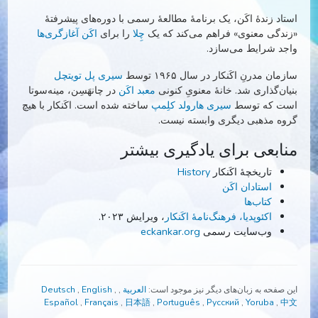
ونی برای آموزش‌های
مَها‌نتا
، یعنی
استاد زندهٔ اکَن
است. این
ین، دانشی از هر دو
نور و نغمه
ی
سوگمَد
ارائه می‌دهد.
اد زندهٔ اکَن، یک برنامهٔ مطالعهٔ رسمی با دوره‌های پیشرفتهٔ
دگی معنوی» فراهم می‌کند که یک
چِلا
را برای
اکَن
آغازگری‌ها
د شرایط می‌سازد.
ان مدرنِ اکَنکار در سال ۱۹۶۵ توسط
سیری پل تویتچل
ان‌گذاری شد. خانهٔ معنویِ کنونی
معبد اکَن
در چانهَسِن، مینه‌سوتا
ت که توسط
سیری هارولد کلِمپ
ساخته شده است. اکَنکار با هیچ
ه مذهبی دیگری وابسته نیست.
ابعی برای یادگیری بیشتر
تاریخچهٔ اکَنکار
History
استادان اکَن
کتاب‌ها
اکئوپدیا، فرهنگ‌نامهٔ اکَنکار
، ویرایش ۲۰۲۳.
وب‌سایت رسمی
eckankar.org