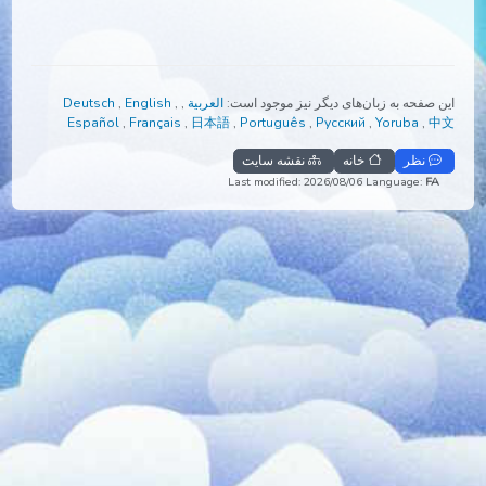
صفحه به زبان‌های دیگر نیز موجود است:
العربية
,
,
English
,
Deutsch
Español
,
Français
,
日本語
,
Português
,
Русский
,
Yoruba
,
نظر
خانه
نقشه سایت
Last modified: 2026/08/06
Language:
F