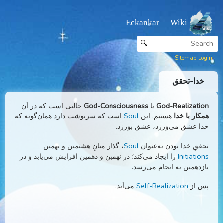
Eckankar Wiki
🔍
Sitemap
دا-تحقق
God-Realizat
یا
God-Consciousness
حالتی است که در آن
ار با خدا
هستیم. این
Soul
است که سرنوشت دارد همان‌گونه که
 عشق می‌ورزد، عشق بورزد.
قِ خدا بودن به‌عنوان
Soul
، گذار میانِ هشتمین و نهمین
Initiati
را ایجاد می‌کند؛ در نهمین و دهمین افزایش می‌یابد و در
دهمین به انجام می‌رسد.
 از
Self-Realization
می‌آید.