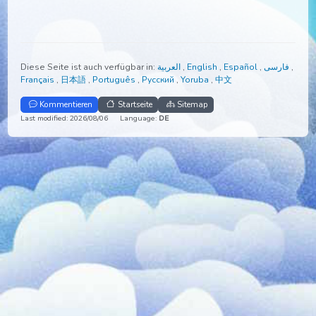
Diese Seite ist auch verfügbar in:
العربية
,
English
,
Español
,
Français
,
日本語
,
Português
,
Русский
,
Yoruba
,
中文
Kommentieren
Startseite
Sitemap
Last modified: 2026/08/06
Language:
DE