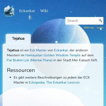
Eckankar Wiki
Sitemap
Tejahua
Tejahua
ist ein
Eck Master
von
Eckankar
, der anderen
Meistern im
Namayatan Golden Wisdom Temple
auf dem
Par Brahm Lok (Mental Plane)
in der Stadt Mer Kailash hilf
Ressourcen
Es gibt weitere Beschreibungen zu jedem der ECK
Master in
Eckopedia, The Eckankar Lexicon
.