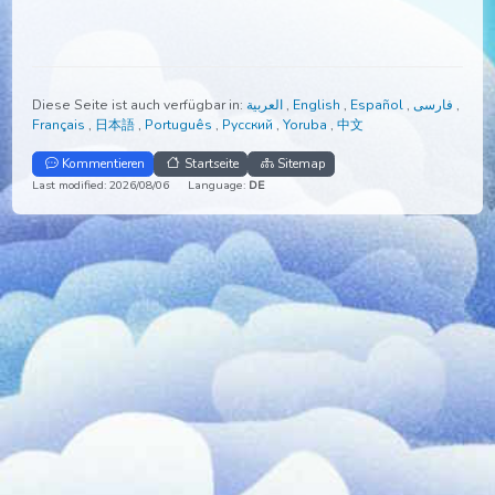
Diese Seite ist auch verfügbar in:
العربية
,
English
,
Español
,
Français
,
日本語
,
Português
,
Русский
,
Yoruba
,
中文
Kommentieren
Startseite
Sitemap
Last modified: 2026/08/06
Language:
DE