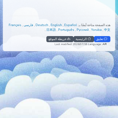
الصفحة متاحة أيضًا بـ:
Español
,
English
,
Deutsch
,
فارسی
,
Français
,
日本語
,
Português
,
Русский
,
Yoruba
,
تعليق
الرئيسية
خريطة الموقع
Last modified: 2026/07/18
Language:
A