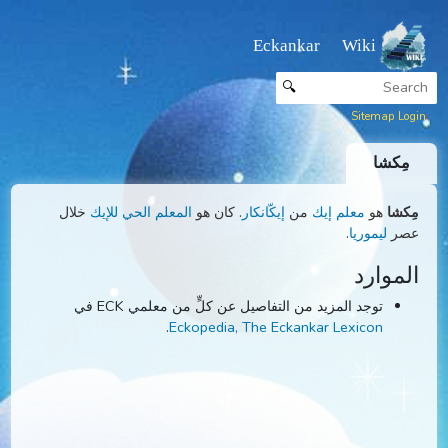
Eckankar Wiki
🔍
Sitemap
ِكشا
شا
هو
معلم إيك
من
إيكّانكار
. كان هو
المعلم الحي للإيك
خلال
ر
ليموريا
.
موارد
توجد المزيد من التفاصيل عن كلٍّ من معلمي ECK في
.
Eckopedia, The Eckankar Lexicon