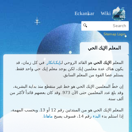
Eckankar Wiki
🔍
Sitemap
معلم الإيك الحي
علم
الإيك الحي
هو القائد الروحي لـ
إيكـانكار
. في كل زمان، قد
ن هناك عدة معلمين إيك، لكن يوجد معلم إيك حي واحد فقط.
لم عصا القوة من المعلم السابق.
خطّ المعلمين الإيك الحي هو خط غير منقطع منذ بداية البشرية،
وقد بلغ عدد المعلمين حتى الآن 973. وقد كان بعضهم قائداً لأكثر من
 سنة.
المعلم الإيك الحي هو من المبتدئين رقم 12 أو 13. وبحسب المهمة،
 استلم بدء
البدء
رقم 14، فسوف يصبح
ماهانا
.