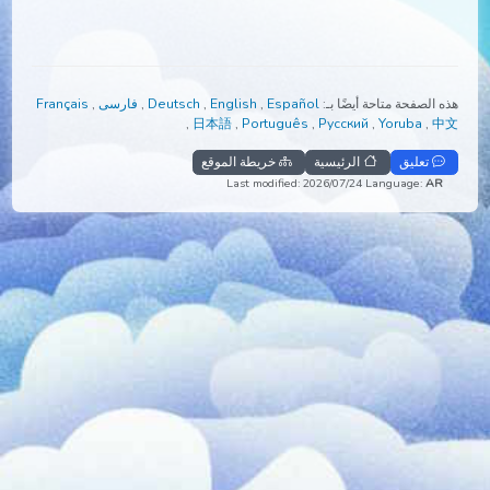
الصفحة متاحة أيضًا بـ:
Español
,
English
,
Deutsch
,
فارسی
,
Français
,
日本語
,
Português
,
Русский
,
Yoruba
,
تعليق
الرئيسية
خريطة الموقع
Last modified: 2026/07/24
Language:
A