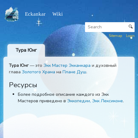
Eckankar Wiki
Sitemap
Тура Юнг
Тура Юнг
— это
Экк Мастер
Экканкара
и духовный
глава
Золотого Храма
на
Плане Душ
.
Ресурсы
Более подробное описание каждого из Экк
Мастеров приведено в
Эккопедии, Экк Лексиконе
.