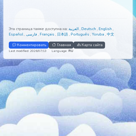
Эта страница также доступна на:
العربية
,
Deutsch
,
English
,
Español
,
فارسی
,
Français
,
日本語
,
Português
,
Yoruba
,
中文
Комментировать
Главная
Карта сайта
Last modified: 2026/07/13
Language:
RU