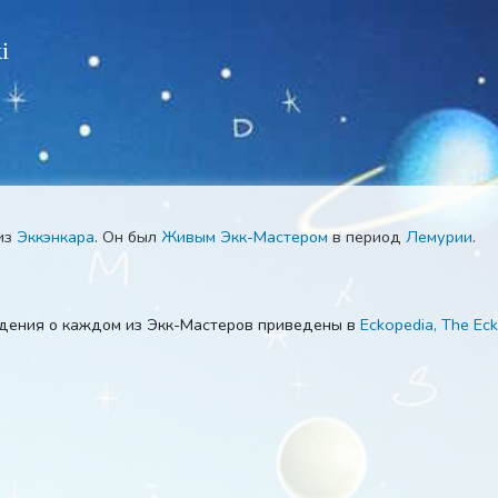
 Wiki
астер
из
Эккэнкара
. Он был
Живым Экк-Мастером
в перио
ые сведения о каждом из Экк-Мастеров приведены в
Eckop