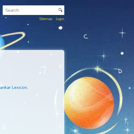
🔍
Sitemap
Login
д
Лемурии
.
edia, The Eckankar Lexicon
.