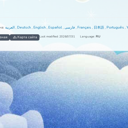
ступна на:
العربية
,
Deutsch
,
English
,
Español
,
فارسی
,
Français
,
日本
Last modified: 2026/07/31
Language:
RU
Главная
Карта сайта