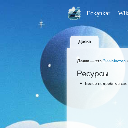
Eckankar
Даяка
Даяка
— это
Экк-М
Ресурсы
Более подробн