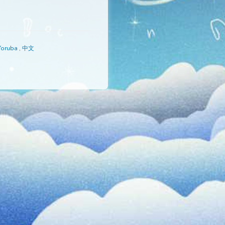
語
,
Português
,
Yoruba
,
中文