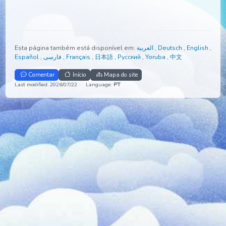
Esta página também está disponível em:
العربية
,
Deutsch
,
Engli
Español
,
فارسی
,
Français
,
日本語
,
Русский
,
Yoruba
,
中文
Comentar
Início
Mapa do site
Last modified: 2026/07/22
Language:
PT