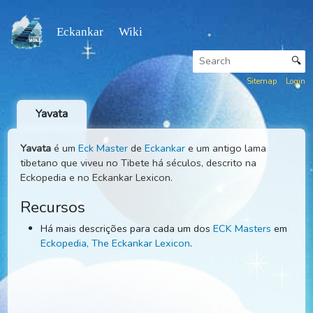
Eckankar Wiki
Sitemap
Yavata
Yavata
é um
Eck Master
de
Eckankar
e um antigo lama
tibetano que viveu no Tibete há séculos, descrito na
Eckopedia e no Eckankar Lexicon.
Recursos
Há mais descrições para cada um dos
ECK Masters
e
Eckopedia, The Eckankar Lexicon
.