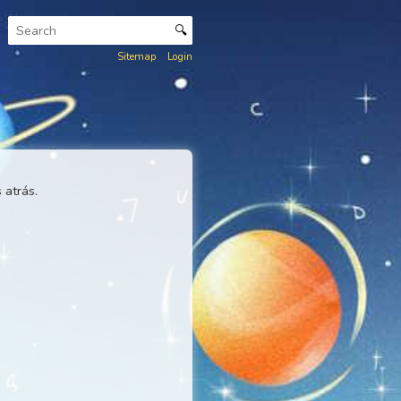
🔍
Sitemap
Login
hares de anos atrás.
 Lexicon
.