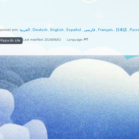
tá disponível em:
العربية
,
Deutsch
,
English
,
Español
,
فارسی
,
França
Last modified: 2026/08/02
Language:
PT
io
Mapa do site