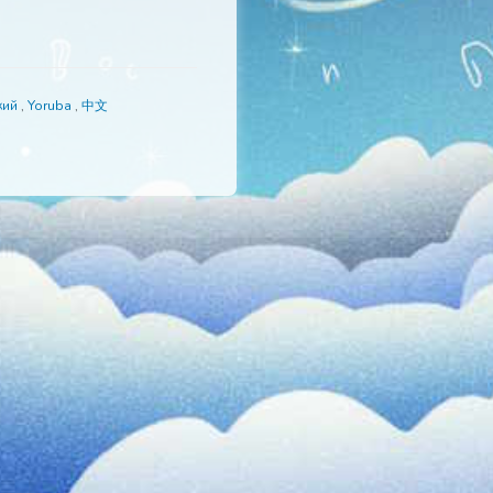
is
,
日本語
,
Русский
,
Yoruba
,
中文