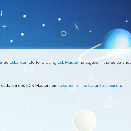
 Wiki
k Master
de
Eckankar
. Ele foi o
Living Eck Master
há alguns mil
ção para cada um dos ECK Masters em
Eckopedia, The Eckankar