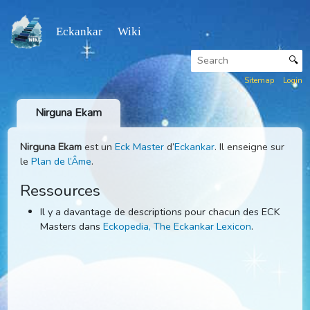
Eckankar Wiki
Sitemap
Nirguna Ekam
Nirguna Ekam
est un
Eck Master
d’
Eckankar
. Il enseigne s
le
Plan de l’Âme
.
Ressources
Il y a davantage de descriptions pour chacun des EC
Masters dans
Eckopedia, The Eckankar Lexicon
.