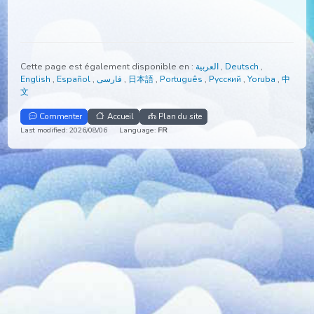
Cette page est également disponible en :
العربية
,
Deutsch
,
English
,
Español
,
فارسی
,
日本語
,
Português
,
Русский
,
Yoruba
,
文
Commenter
Accueil
Plan du site
Last modified: 2026/08/06
Language:
FR