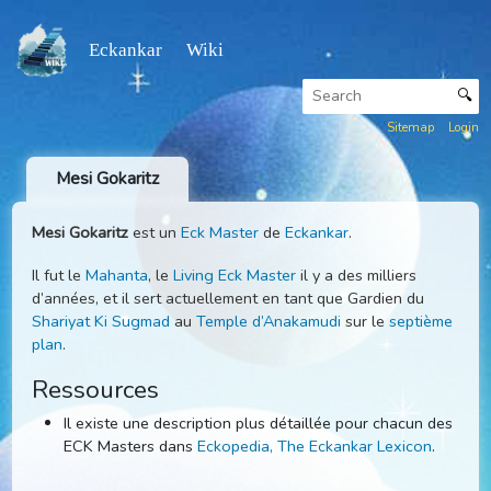
Eckankar Wiki
Sitemap
Mesi Gokaritz
Mesi Gokaritz
est un
Eck Master
de
Eckankar
.
Il fut le
Mahanta
, le
Living Eck Master
il y a des milliers
d’années, et il sert actuellement en tant que Gardien du
Shariyat Ki Sugmad
au
Temple d’Anakamudi
sur le
septiè
plan
.
Ressources
Il existe une description plus détaillée pour chacun d