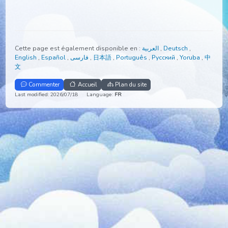
ECK Masters dans
Eckopedia, The Eckankar Lexicon
.
Cette page est également disponible en :
العربية
,
Deutsch
,
English
,
Español
,
فارسی
,
日本語
,
Português
,
Русский
,
Yoruba
,
文
Commenter
Accueil
Plan du site
Last modified: 2026/07/18
Language:
FR