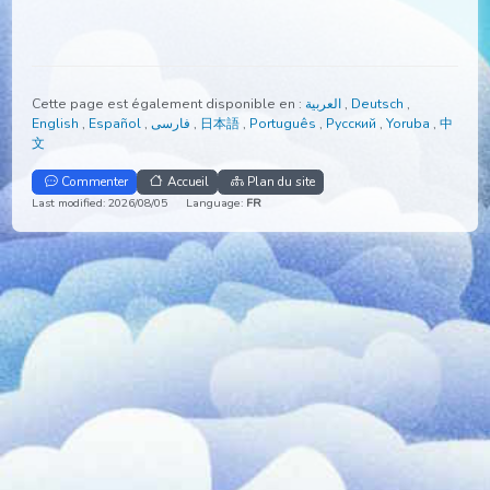
Cette page est également disponible en :
العربية
,
Deutsch
,
English
,
Español
,
فارسی
,
日本語
,
Português
,
Русский
,
Yoruba
,
文
Commenter
Accueil
Plan du site
Last modified: 2026/08/05
Language:
FR