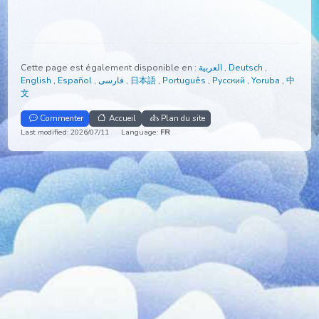
Cette page est également disponible en :
العربية
,
Deutsch
,
English
,
Español
,
فارسی
,
日本語
,
Português
,
Русский
,
Yoruba
,
文
Commenter
Accueil
Plan du site
Last modified: 2026/07/11
Language:
FR