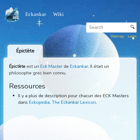
Eckankar Wiki
Sitemap
Épictète
Épictète
est un
Eck Master
de
Eckankar
. Il était un
philosophe grec bien connu.
Ressources
Il y a plus de description pour chacun des ECK Maste
dans
Eckopedia, The Eckankar Lexicon
.