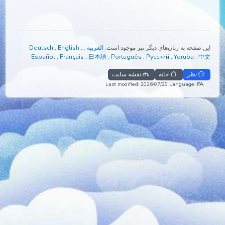
صفحه به زبان‌های دیگر نیز موجود است:
العربية
,
,
English
,
Deutsch
Español
,
Français
,
日本語
,
Português
,
Русский
,
Yoruba
,
نظر
خانه
نقشه سایت
Last modified: 2026/07/29
Language:
F