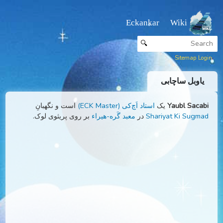
Eckankar Wiki
🔍
Sitemap
اوبل ساچابی
Yaubl Sac
یک
استاد اَچ‌کی (ECK Master)
است و نگهبانِ
Shariyat Ki Sug
در
معبد گَره-هیراء
بر روی پریثوی لوک.