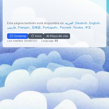
Nunca ha sido el objetivo de estos ECK Masters nada má
que brindar al ser humano el ascenso espiritual.
Esta página también está disponible en:
العربية
,
Deutsch
,
Engli
فارسی
,
Français
,
日本語
,
Português
,
Русский
,
Yoruba
,
中文
Comentar
Inicio
Mapa del sitio
Last modified: 2026/07/21
Language:
ES