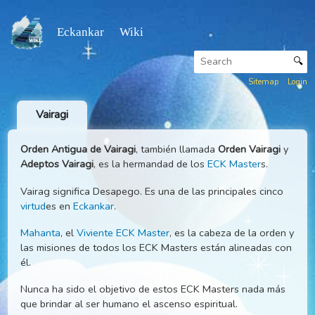
Eckankar Wiki
Sitemap
Vairagi
Orden Antigua de Vairagi
, también llamada
Orden Vairagi
Adeptos Vairagi
, es la hermandad de los
ECK Master
s.
Vairag significa Desapego. Es una de las principales cinco
virtud
es en
Eckankar
.
Mahanta
, el
Viviente ECK Master
, es la cabeza de la orde
las misiones de todos los ECK Masters están alineadas c
él.