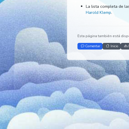
Recursos
La lista complet
Harold Klemp
.
Esta página también e
Comentar
Inic