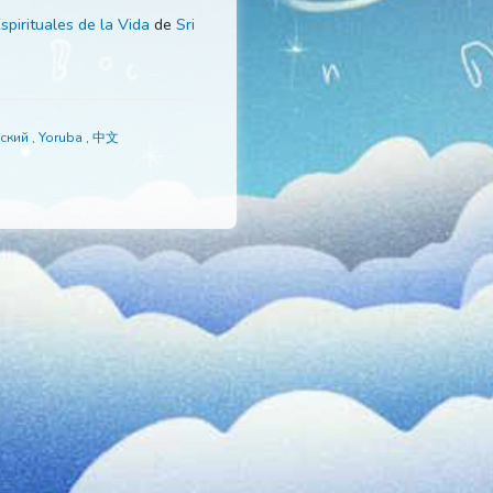
ibro de Leyes Espirituales de la Vida
de
Sri
Português
,
Русский
,
Yoruba
,
中文