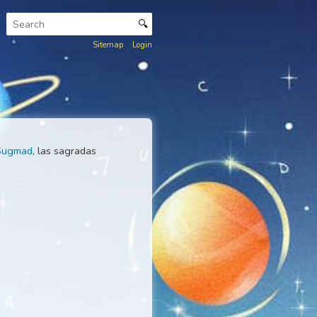
🔍
Sitemap
Login
la
Shariyat Ki Sugmad
, las sagradas