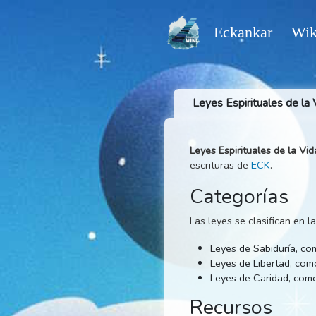
Eckankar
Leyes Espirituales
Leyes Espirituales de
escrituras de
ECK
.
Categoría
Las leyes se clasific
Leyes de Sabidur
Leyes de Liberta
Leyes de Carida