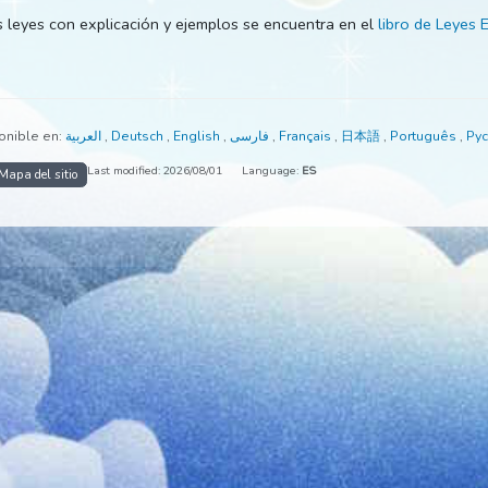
a de las leyes con explicación y ejemplos se encuentra en el
l
stá disponible en:
العربية
,
Deutsch
,
English
,
فارسی
,
Français
,
日本語
,
Last modified: 2026/08/01
Language:
ES
io
Mapa del sitio