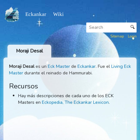
Eckankar Wiki
Sitemap
Moraji Desal
Moraji Desal
es un
Eck Master
de
Eckankar
. Fue el
Living 
Master
durante el reinado de Hammurabi.
Recursos
Hay más descripciones de cada uno de los ECK
Masters en
Eckopedia, The Eckankar Lexicon
.