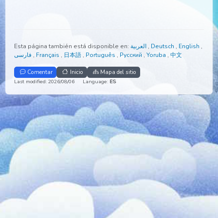
Esta página también está disponible en:
العربية
,
Deutsch
,
Engli
فارسی
,
Français
,
日本語
,
Português
,
Русский
,
Yoruba
,
中文
Comentar
Inicio
Mapa del sitio
Last modified: 2026/08/06
Language:
ES