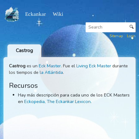
Eckankar Wiki
Sitemap
Castrog
Castrog
es un
Eck Master
. Fue el
Living Eck Master
duran
los tiempos de
la Atlántida
.
Recursos
Hay más descripción para cada uno de los ECK Mast
en
Eckopedia, The Eckankar Lexicon
.