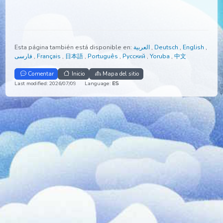
Esta página también está disponible en:
العربية
,
Deutsch
,
Engli
فارسی
,
Français
,
日本語
,
Português
,
Русский
,
Yoruba
,
中文
Comentar
Inicio
Mapa del sitio
Last modified: 2026/07/09
Language:
ES