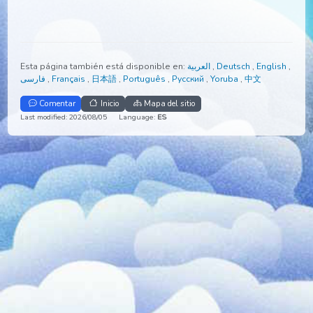
Esta página también está disponible en:
العربية
,
Deutsch
,
Engli
فارسی
,
Français
,
日本語
,
Português
,
Русский
,
Yoruba
,
中文
Comentar
Inicio
Mapa del sitio
Last modified: 2026/08/05
Language:
ES