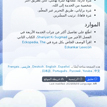
مَرة غياني، الدراسة في معابد الحكمة الذهبية وتقديم
الحكمة عبر الفن والكتابات إلى العالم،
مَرة كارما، مشابهة لمَرة بهكتي، لكن بطريق أكثر
شخصية من الخدمة إلى الله،
مَرة براپاتي، طريق التحرير عبر المعلّم،
مَرة فاهانا، ترتيب المبشّرين.
موارد
اطّلع على تفاصيل أكثر عن مَرات الخدمة الأربعة في
الفصل الأخير من
Shariyat Ki Sugmad
، الكتاب الثاني.
اقرأ الوصف الخاص بكل مَرة في
Eckopedia, The
Eckankar Lexicon
الصفحة متاحة أيضًا بـ:
Español
,
English
,
Deutsch
,
فارسی
,
Français
,
日本語
,
Português
,
Русский
,
Yoruba
,
تعليق
الرئيسية
خريطة الموقع
Last modified: 2026/08/06
Language:
A