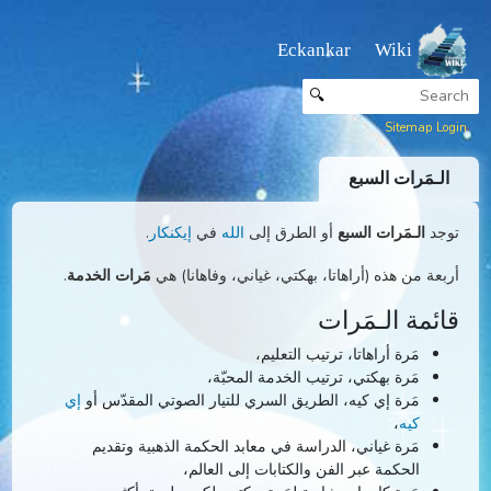
Eckankar Wiki
🔍
Sitemap
ـمَرات السبع
د
الـمَرات السبع
أو الطرق إلى
الله
في
إيكنكار
.
عة من هذه (أراهاتا، بهكتي، غياني، وفاهانا) هي
مَرات الخدمة
.
ئمة الـمَرات
مَرة أراهاتا، ترتيب التعليم،
مَرة بهكتي، ترتيب الخدمة المحبّة،
مَرة إي كيه، الطريق السري للتيار الصوتي المقدّس أو
إي
كيه
،