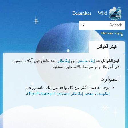
Eckankar Wiki
🔍
Sitemap
تزالكواتل
زالكواتل
هو
إيك ماستر
من
إيكانكار
. لقد عاش قبل آلاف السنين
أمريكا، وهو مرتبط بالأساطير المحلية.
موارد
توجد تفاصيل أكثر عن كل واحد من إيك ماسترز في
إيكوبيديا، معجم إيكانكار (The Eckankar Lexicon)
.