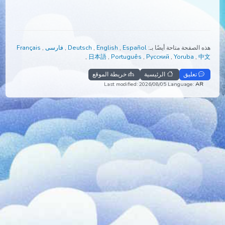
الصفحة متاحة أيضًا بـ:
Español
,
English
,
Deutsch
,
فارسی
,
Français
,
日本語
,
Português
,
Русский
,
Yoruba
,
تعليق
الرئيسية
خريطة الموقع
Last modified: 2026/08/05
Language:
A